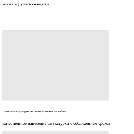
Укладка полусухой стяжки под ключ.
Укладка полусухой стяжки механизированно, работы по укладке
стяжки в Санкт- Петербурге и Ленинградской области.
Нанесение штукатурки механизированным способом.
Качественное нанесение штукатурки с соблюдением сроков.