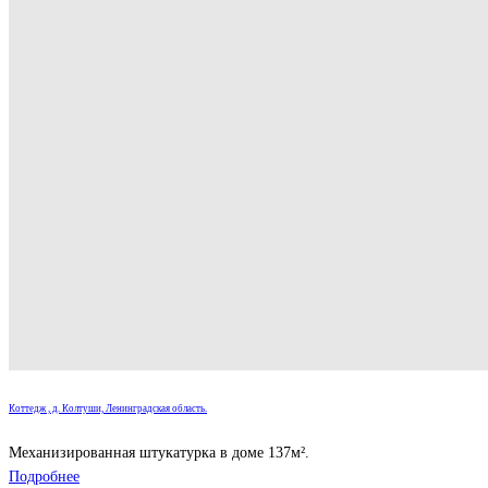
Коттедж , д. Колтуши, Ленинградская область.
Механизированная штукатурка в доме 137м².
Подробнее