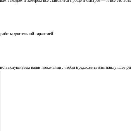
ым выездом и замером все становится проще и быстрее — и всё это воз
работы длительной гарантией.
льно выслушиваем ваши пожелания , чтобы предложить вам наилучшее ре